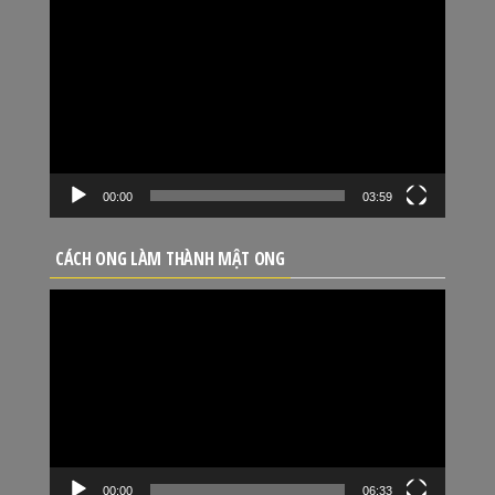
Trình
chơi
Video
00:00
03:59
CÁCH ONG LÀM THÀNH MẬT ONG
Trình
chơi
Video
00:00
06:33