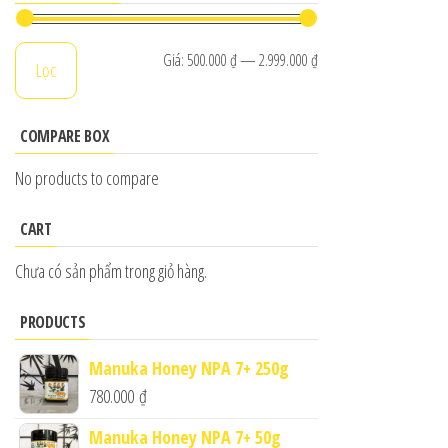
Giá
Giá
Giá:
500.000 ₫
—
2.999.000 ₫
Lọc
tối
tối
thiểu
đa
COMPARE BOX
No products to compare
CART
Chưa có sản phẩm trong giỏ hàng.
PRODUCTS
Manuka Honey NPA 7+ 250g
780.000
₫
Manuka Honey NPA 7+ 50g