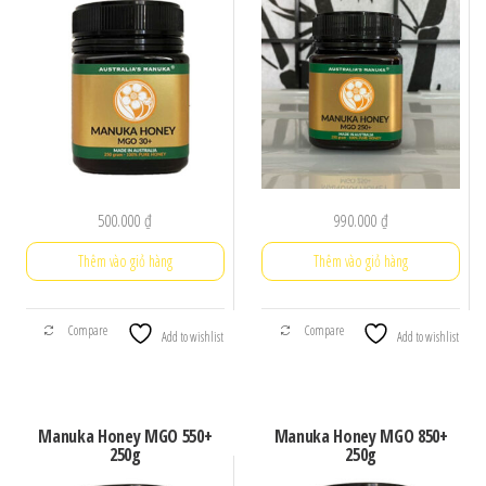
giá:
thấp
đến
cao
500.000
₫
990.000
₫
Thêm vào giỏ hàng
Thêm vào giỏ hàng
Compare
Compare
Add to wishlist
Add to wishlist
Manuka Honey MGO 550+
Manuka Honey MGO 850+
250g
250g