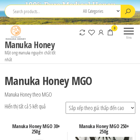
Skip
to
the
0
content
Menu
Manuka Honey
Mật ong manuka nguyên chất tốt
nhất
Manuka Honey MGO
Manuka Honey theo MGO
Đã
Hiển thị tất cả 5 kết quả
sắp
xếp
Manuka Honey MGO 30+
Manuka Honey MGO 250+
250g
250g
theo