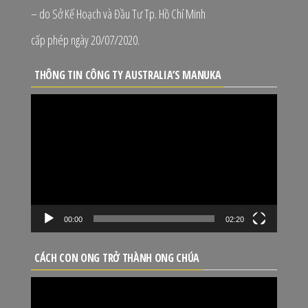
– do Sở Kế Hoạch và Đầu Tư Tp. Hồ Chí Minh
cấp phép ngày 20/07/2020.
THÔNG TIN CÔNG TY AUSTRALIA’S MANUKA
Trình
chơi
Video
00:00
02:20
CÁCH CON ONG TRỞ THÀNH ONG CHÚA
Trình
chơi