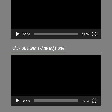
Video
00:00
03:59
CÁCH ONG LÀM THÀNH MẬT ONG
Trình
chơi
Video
00:00
06:33