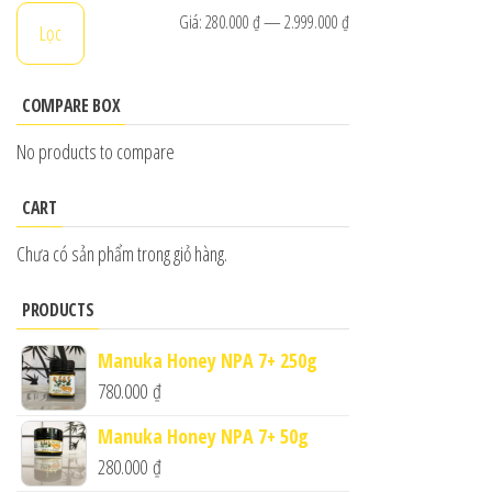
Giá
Giá
Giá:
280.000 ₫
—
2.999.000 ₫
Lọc
tối
tối
thiểu
đa
COMPARE BOX
No products to compare
CART
Chưa có sản phẩm trong giỏ hàng.
PRODUCTS
Manuka Honey NPA 7+ 250g
780.000
₫
Manuka Honey NPA 7+ 50g
280.000
₫