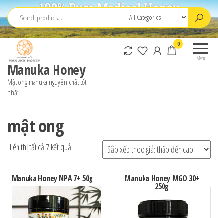
Skip
to
the
0
content
Menu
Manuka Honey
Mật ong manuka nguyên chất tốt
nhất
mật ong
Đã
Hiển thị tất cả 7 kết quả
sắp
xếp
Manuka Honey NPA 7+ 50g
Manuka Honey MGO 30+
250g
theo
giá:
thấp