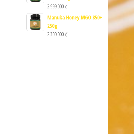
2.999.000
₫
Manuka Honey MGO 850+
250g
2.300.000
₫