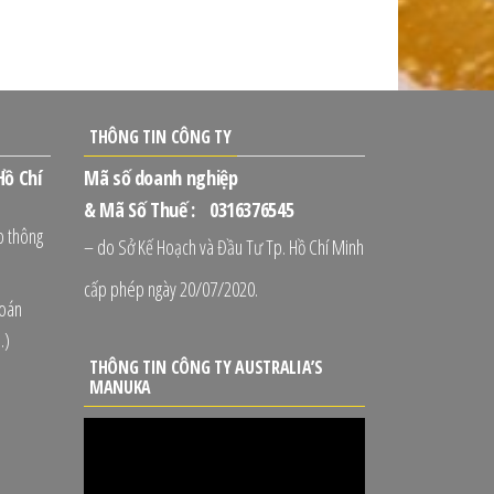
THÔNG TIN CÔNG TY
Hồ Chí
Mã số doanh nghiệp
& Mã Số Thuế : 0316376545
p thông
– do Sở Kế Hoạch và Đầu Tư Tp. Hồ Chí Minh
cấp phép ngày 20/07/2020.
toán
.)
THÔNG TIN CÔNG TY AUSTRALIA’S
MANUKA
Trình
chơi