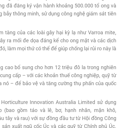
ong đã đăng ký vận hành khoảng 500.000 tổ ong và
g bẫy thông minh, sử dụng công nghệ giám sát tiên
m tàng của các loài gây hại kỳ lạ như Varroa mite,
ây ra mối đe dọa đáng kể cho ong mật và các dịch
đó, làm mọi thứ có thể để giúp chống lại rủi ro này là
g cao bổ sung cho hơn 12 triệu đô la trong nghiên
cung cấp – với các khoản thuế công nghiệp, quỹ từ
ủa nó – để bảo vệ và tăng cường thụ phấn của quốc
Horticulture Innovation Australia Limited sử dụng
p (bao gồm táo và lê, bơ, hạnh nhân, mận khô,
u tây và rau) với sự đồng đầu tư từ Hội đồng Công
sản xuất ngũ cốc Úc và các quỹ từ Chính phủ Úc.