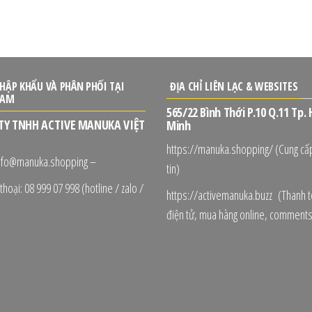
HẬP KHẨU VÀ PHÂN PHỐI TẠI
ĐỊA CHỈ LIÊN LẠC & WEBSITES
NAM
565/22 Bình Thới P.10 Q.11 Tp. 
TY TNHH ACTIVE MANUKA VIỆT
Minh
https://manuka.shopping/ (Cung cấ
info@manuka.shopping –
tin)
thoại: 08 999 07 998 (hotline / zalo /
https://activemanuka.buzz (Thanh 
điện tử, mua hàng online, comments