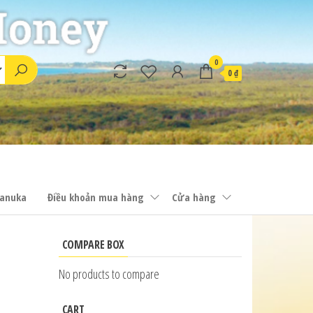
0
0 ₫
anuka
Điều khoản mua hàng
Cửa hàng
COMPARE BOX
No products to compare
CART