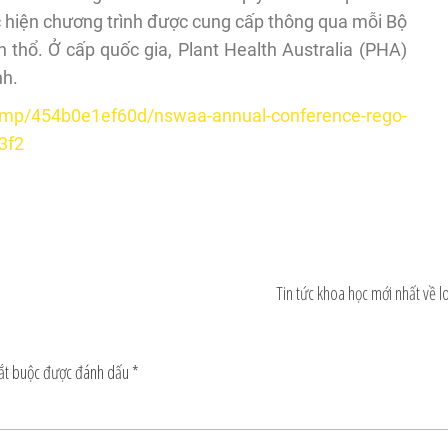
 hiện chương trình được cung cấp thông qua mỗi Bộ
thổ. Ở cấp quốc gia, Plant Health Australia (PHA)
nh.
hi.mp/454b0e1ef60d/nswaa-annual-conference-rego-
3f2
Tin tức khoa học mới nhất về l
bắt buộc được đánh dấu
*