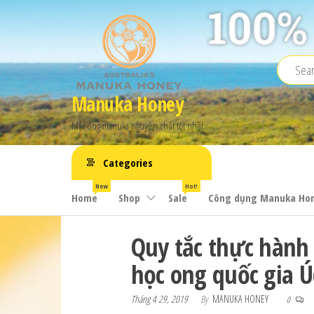
Manuka Honey
Mật ong manuka nguyên chất tốt nhất
Categories
New
Hot!
Home
Shop
Sale
Công dụng Manuka Ho
Quy tắc thực hành
học ong quốc gia Ú
Tháng 4 29, 2019
By
MANUKA HONEY
0