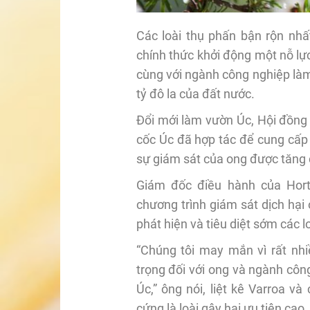
Các loài thụ phấn bận rộn nhấ
chính thức khởi động một nỗ lự
cùng với ngành công nghiệp làm
tỷ đô la của đất nước.
Đổi mới làm vườn Úc, Hội đồng
cốc Úc đã hợp tác để cung cấp m
sự giám sát của ong được tăng c
Giám đốc điều hành của Hortic
chương trình giám sát dịch hại
phát hiện và tiêu diệt sớm các l
“Chúng tôi may mắn vì rất nhi
trọng đối với ong và ngành côn
Úc,” ông nói, liệt kê Varroa và
cứng là loài gây hại ưu tiên cao.