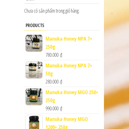
Chưa có sản phẩm trong giỏ hàng.
PRODUCTS
Manuka Honey NPA 7+
250g
780.000
₫
Manuka Honey NPA 7+
50g
280.000
₫
Manuka Honey MGO 250+
250g
990.000
₫
Manuka Honey MGO
1200+ 250g