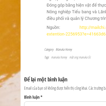
Đóng góp bằng hiện vật để thực
Nông nghiệp Tiểu bang và Lãnh 
điều phối và quản lý Chương trì
Nguồn:
http://mailc
extention-2256953?e=41663d6
Category
Manuka Honey
Tags
manuka honey
mật ong manuka Úc
Để lại một bình luận
Email của bạn sẽ không được hiển thị công khai.
Các trường 
Bình luận
*