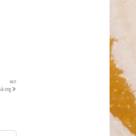
NEXT
oài ong