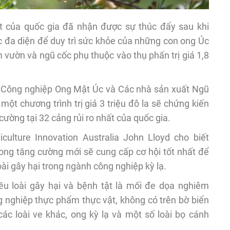
t của quốc gia đã nhận được sự thúc đẩy sau khi
c đa diện để duy trì sức khỏe của những con ong Úc
 vườn và ngũ cốc phụ thuộc vào thụ phấn trị giá 1,8
 Công nghiệp Ong Mật Úc và Các nhà sản xuất Ngũ
ột chương trình trị giá 3 triệu đô la sẽ chứng kiến
ường tại 32 cảng rủi ro nhất của quốc gia.
ulture Innovation Australia John Lloyd cho biết
 ong tăng cường mới sẽ cung cấp cơ hội tốt nhất để
oài gây hại trong ngành công nghiệp kỳ lạ.
ều loài gây hại và bệnh tật là mối đe dọa nghiêm
g nghiệp thực phẩm thực vật, không có trên bờ biển
 các loài ve khác, ong kỳ lạ và một số loài bọ cánh