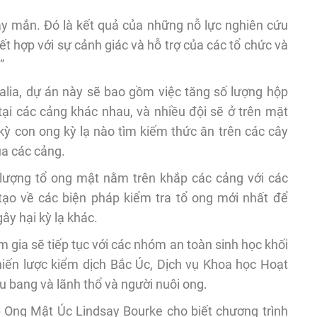
ay mắn. Đó là kết quả của những nỗ lực nghiên cứu
ết hợp với sự cảnh giác và hỗ trợ của các tổ chức và
”
alia, dự án này sẽ bao gồm việc tăng số lượng hộp
tại các cảng khác nhau, và nhiều đội sẽ ở trên mặt
 kỳ con ong kỳ lạ nào tìm kiếm thức ăn trên các cây
a các cảng.
ố lượng tổ ong mật nằm trên khắp các cảng với các
ạo về các biện pháp kiểm tra tổ ong mới nhất để
gây hại kỳ lạ khác.
m gia sẽ tiếp tục với các nhóm an toàn sinh học khối
ến lược kiểm dịch Bắc Úc, Dịch vụ Khoa học Hoạt
ểu bang và lãnh thổ và người nuôi ong.
 Ong Mật Úc Lindsay Bourke cho biết chương trình